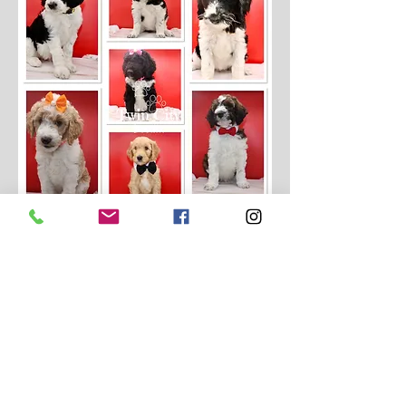
Tel:
423-593-1871
Email:
twincitydoodles@gmail.com